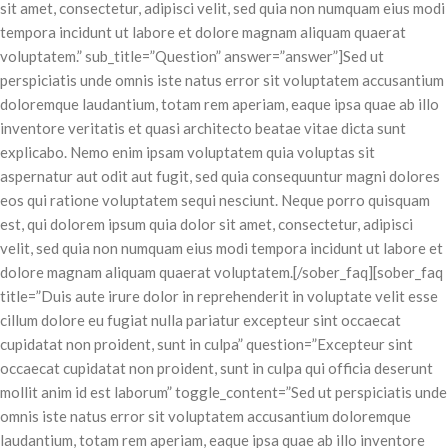
sit amet, consectetur, adipisci velit, sed quia non numquam eius modi
tempora incidunt ut labore et dolore magnam aliquam quaerat
voluptatem.” sub_title=”Question” answer=”answer”]Sed ut
perspiciatis unde omnis iste natus error sit voluptatem accusantium
doloremque laudantium, totam rem aperiam, eaque ipsa quae ab illo
inventore veritatis et quasi architecto beatae vitae dicta sunt
explicabo. Nemo enim ipsam voluptatem quia voluptas sit
aspernatur aut odit aut fugit, sed quia consequuntur magni dolores
eos qui ratione voluptatem sequi nesciunt. Neque porro quisquam
est, qui dolorem ipsum quia dolor sit amet, consectetur, adipisci
velit, sed quia non numquam eius modi tempora incidunt ut labore et
dolore magnam aliquam quaerat voluptatem.[/sober_faq][sober_faq
title=”Duis aute irure dolor in reprehenderit in voluptate velit esse
cillum dolore eu fugiat nulla pariatur excepteur sint occaecat
cupidatat non proident, sunt in culpa” question=”Excepteur sint
occaecat cupidatat non proident, sunt in culpa qui officia deserunt
mollit anim id est laborum” toggle_content=”Sed ut perspiciatis unde
omnis iste natus error sit voluptatem accusantium doloremque
laudantium, totam rem aperiam, eaque ipsa quae ab illo inventore