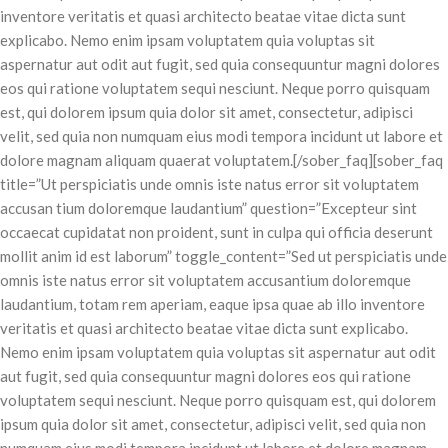
inventore veritatis et quasi architecto beatae vitae dicta sunt
explicabo. Nemo enim ipsam voluptatem quia voluptas sit
aspernatur aut odit aut fugit, sed quia consequuntur magni dolores
eos qui ratione voluptatem sequi nesciunt. Neque porro quisquam
est, qui dolorem ipsum quia dolor sit amet, consectetur, adipisci
velit, sed quia non numquam eius modi tempora incidunt ut labore et
dolore magnam aliquam quaerat voluptatem.[/sober_faq][sober_faq
title=”Ut perspiciatis unde omnis iste natus error sit voluptatem
accusan tium doloremque laudantium” question=”Excepteur sint
occaecat cupidatat non proident, sunt in culpa qui officia deserunt
mollit anim id est laborum” toggle_content=”Sed ut perspiciatis unde
omnis iste natus error sit voluptatem accusantium doloremque
laudantium, totam rem aperiam, eaque ipsa quae ab illo inventore
veritatis et quasi architecto beatae vitae dicta sunt explicabo.
Nemo enim ipsam voluptatem quia voluptas sit aspernatur aut odit
aut fugit, sed quia consequuntur magni dolores eos qui ratione
voluptatem sequi nesciunt. Neque porro quisquam est, qui dolorem
ipsum quia dolor sit amet, consectetur, adipisci velit, sed quia non