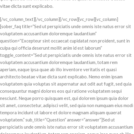
vitae dicta sunt explicabo.
[/vc_column_text][/vc_column][/vc_row][vc_row][vc_column]
[sober_faq title=”Sed ut perspiciatis unde omnis iste natus error sit
voluptatem accusantium doloremque laudantium”
question=”Excepteur sint occaecat cupidatat non proident, sunt in
culpa qui officia deserunt mollit anim id est laborum”
toggle_content=”Sed ut perspiciatis unde omnis iste natus error sit
voluptatem accusantium doloremque laudantium, totam rem
aperiam, eaque ipsa quae ab illo inventore veritatis et quasi
architecto beatae vitae dicta sunt explicabo. Nemo enim ipsam
voluptatem quia voluptas sit aspernatur aut odit aut fugit, sed quia
consequuntur magni dolores eos qui ratione voluptatem sequi
nesciunt. Neque porro quisquam est, qui dolorem ipsum quia dolor
sit amet, consectetur, adipisci velit, sed quia non numquam eius modi
tempora incidunt ut labore et dolore magnam aliquam quaerat
voluptatem.” sub_title=”Question” answer=”answer”]Sed ut
perspiciatis unde omnis iste natus error sit voluptatem accusantium