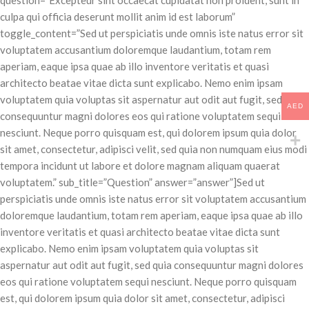
question=”Excepteur sint occaecat cupidatat non proident, sunt in
culpa qui officia deserunt mollit anim id est laborum”
toggle_content=”Sed ut perspiciatis unde omnis iste natus error sit
voluptatem accusantium doloremque laudantium, totam rem
aperiam, eaque ipsa quae ab illo inventore veritatis et quasi
architecto beatae vitae dicta sunt explicabo. Nemo enim ipsam
voluptatem quia voluptas sit aspernatur aut odit aut fugit, sed quia
AED
consequuntur magni dolores eos qui ratione voluptatem sequi
nesciunt. Neque porro quisquam est, qui dolorem ipsum quia dolor
sit amet, consectetur, adipisci velit, sed quia non numquam eius modi
tempora incidunt ut labore et dolore magnam aliquam quaerat
voluptatem.” sub_title=”Question” answer=”answer”]Sed ut
perspiciatis unde omnis iste natus error sit voluptatem accusantium
doloremque laudantium, totam rem aperiam, eaque ipsa quae ab illo
inventore veritatis et quasi architecto beatae vitae dicta sunt
explicabo. Nemo enim ipsam voluptatem quia voluptas sit
aspernatur aut odit aut fugit, sed quia consequuntur magni dolores
eos qui ratione voluptatem sequi nesciunt. Neque porro quisquam
est, qui dolorem ipsum quia dolor sit amet, consectetur, adipisci