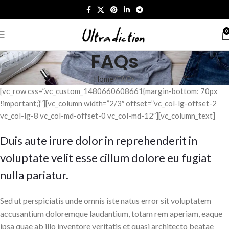
0
FAQs
Home
FAQs
[vc_row css=”.vc_custom_1480660608661{margin-bottom: 70px
!important;}”][vc_column width=”2/3″ offset=”vc_col-lg-offset-2
vc_col-lg-8 vc_col-md-offset-0 vc_col-md-12″][vc_column_text]
Duis aute irure dolor in reprehenderit in
voluptate velit esse cillum dolore eu fugiat
nulla pariatur.
Sed ut perspiciatis unde omnis iste natus error sit voluptatem
accusantium doloremque laudantium, totam rem aperiam, eaque
ipsa quae ab illo inventore veritatis et quasi architecto beatae