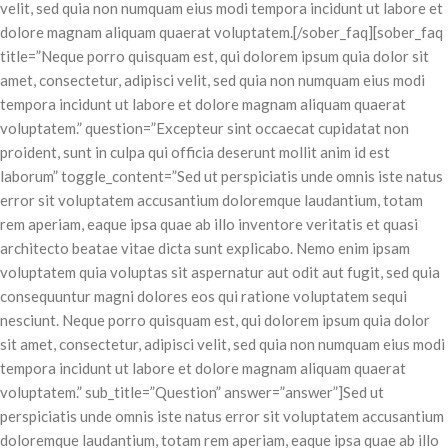
velit, sed quia non numquam eius modi tempora incidunt ut labore et
dolore magnam aliquam quaerat voluptatem.[/sober_faq][sober_faq
title=”Neque porro quisquam est, qui dolorem ipsum quia dolor sit
amet, consectetur, adipisci velit, sed quia non numquam eius modi
tempora incidunt ut labore et dolore magnam aliquam quaerat
voluptatem.” question=”Excepteur sint occaecat cupidatat non
proident, sunt in culpa qui officia deserunt mollit anim id est
laborum” toggle_content=”Sed ut perspiciatis unde omnis iste natus
error sit voluptatem accusantium doloremque laudantium, totam
rem aperiam, eaque ipsa quae ab illo inventore veritatis et quasi
architecto beatae vitae dicta sunt explicabo. Nemo enim ipsam
voluptatem quia voluptas sit aspernatur aut odit aut fugit, sed quia
consequuntur magni dolores eos qui ratione voluptatem sequi
nesciunt. Neque porro quisquam est, qui dolorem ipsum quia dolor
sit amet, consectetur, adipisci velit, sed quia non numquam eius modi
tempora incidunt ut labore et dolore magnam aliquam quaerat
voluptatem.” sub_title=”Question” answer=”answer”]Sed ut
perspiciatis unde omnis iste natus error sit voluptatem accusantium
doloremque laudantium, totam rem aperiam, eaque ipsa quae ab illo