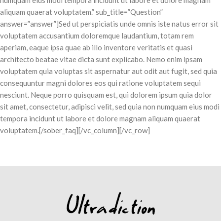
numquam eius modi tempora incidunt ut labore et dolore magnam
aliquam quaerat voluptatem.” sub_title=”Question”
answer=”answer”]Sed ut perspiciatis unde omnis iste natus error sit
voluptatem accusantium doloremque laudantium, totam rem
aperiam, eaque ipsa quae ab illo inventore veritatis et quasi
architecto beatae vitae dicta sunt explicabo. Nemo enim ipsam
voluptatem quia voluptas sit aspernatur aut odit aut fugit, sed quia
consequuntur magni dolores eos qui ratione voluptatem sequi
nesciunt. Neque porro quisquam est, qui dolorem ipsum quia dolor
sit amet, consectetur, adipisci velit, sed quia non numquam eius modi
tempora incidunt ut labore et dolore magnam aliquam quaerat
voluptatem.[/sober_faq][/vc_column][/vc_row]