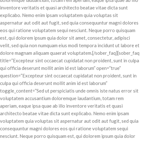
doloremque laudantium, totam rem aperiam, eaque ipsa quae ab illo
inventore veritatis et quasi architecto beatae vitae dicta sunt
explicabo. Nemo enim ipsam voluptatem quia voluptas sit
aspernatur aut odit aut fugit, sed quia consequuntur magni dolores
eos qui ratione voluptatem sequi nesciunt. Neque porro quisquam
est, qui dolorem ipsum quia dolor sit amet, consectetur, adipisci
velit, sed quia non numquam eius modi tempora incidunt ut labore et
dolore magnam aliquam quaerat voluptatem.[/sober_faq][sober_faq
title=”Excepteur sint occaecat cupidatat non proident, sunt in culpa
qui officia deserunt mollit anim id est laborum” open=”true”
question=”Excepteur sint occaecat cupidatat non proident, sunt in
culpa qui officia deserunt mollit anim id est laborum”
toggle_content=”Sed ut perspiciatis unde omnis iste natus error sit
voluptatem accusantium doloremque laudantium, totam rem
aperiam, eaque ipsa quae ab illo inventore veritatis et quasi
architecto beatae vitae dicta sunt explicabo. Nemo enim ipsam
voluptatem quia voluptas sit aspernatur aut odit aut fugit, sed quia
consequuntur magni dolores eos qui ratione voluptatem sequi
nesciunt. Neque porro quisquam est, qui dolorem ipsum quia dolor